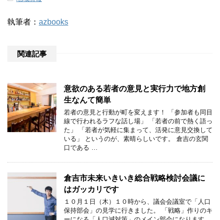
執筆者：
azbooks
関連記事
意欲のある若者の意見と実行力で地方創
生なんて簡単
若者の意見と行動が町を変えます！ 「参加者も同目
線で行われるラフな話し場」 「若者の前で熱く語っ
た」 「若者が気軽に集まって、活発に意見交換して
いる」 というのが、素晴らしいです。 倉吉の玄関
口である …
倉吉市未来いきいき総合戦略検討会議に
はガッカリです
１０月１日（木）１０時から、議会会議室で「人口
保持部会」の見学に行きました。 「戦略」作りのキ
ーになる「人口減対策」のメイン部会になります。