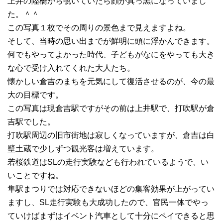
上井の陸橋から覗いていたら顔が真っ黒になっていまし
た。＾＾
この写真１枚でその周りの景色まで見えますよね。
そして、当時の思い出までが鮮明に頭に浮かんできます。
何でもやってよかった時代、子どもがなにをやっても大き
な心で受け入れてくれた大人たち。
懐かしい倉吉のまちを元気にして復活させるのが、今の最
大の目標です。
この写真は現倉吉駅ですがその前は上井駅で、打吹駅が倉
吉駅でした。
打吹駅周辺の旧市街地は寂しくなっていますが、倉吉は白
壁土蔵で少しずつ観光客は増えています。
若桜鉄道はSLの走行実験なども行われているようで、い
いことですね。
隼駅まつりでは対応できないほどの集客効果が上がってい
ますし、SL走行実験も大成功したので、官民一体でやっ
ていけばまずはイベント汽車として十分にペイできると思