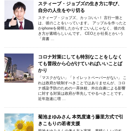
スティーブ・ジョブズの生き方に学び、
自分の人生をやり切る
スティーブ・ジョブズ、カッコいい！ 言行一致と
は、彼のことをいっています。 アップルを作ったと
かiphoneを発明したからすごいんじゃなく、彼の生
き方が素晴らしいんです。 CEOとか社長とかいう
「肩書 …
コロナ対策にしても特別なことをしなく
ても普段から心がけていればいいことば
かり
「マスクがない」「トイレットペーパーがない」 こ
れは政府が統制すべきことではありませんが、コロ
ナ感染予防のための一斉休校、外出自粛による影響
に対する対策は政府が率先してやるべきことです。
近年急速に増 …
菊池まゆみさん 本気度違う藤里方式で引
きこもりの若者支援
菊池まゆみさんの考え方と実践、素晴らしいです。