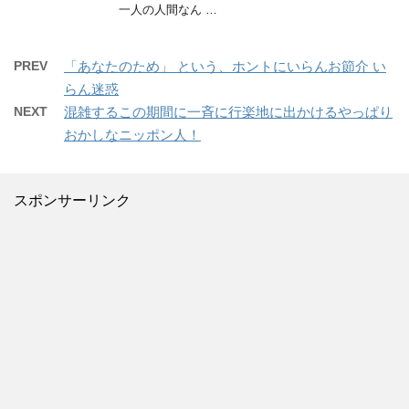
一人の人間なん …
PREV
「あなたのため」 という、ホントにいらんお節介 い
らん迷惑
NEXT
混雑するこの期間に一斉に行楽地に出かけるやっぱり
おかしなニッポン人！
スポンサーリンク