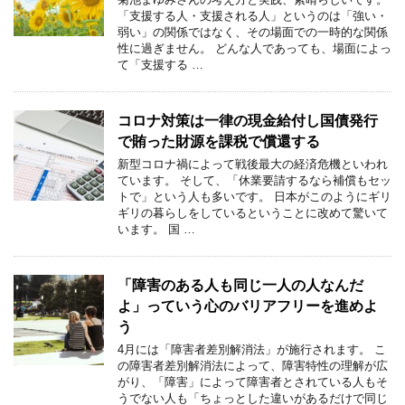
「支援する人・支援される人」というのは「強い・
弱い」の関係ではなく、その場面での一時的な関係
性に過ぎません。 どんな人であっても、場面によっ
て「支援する …
コロナ対策は一律の現金給付し国債発行
で賄った財源を課税で償還する
新型コロナ禍によって戦後最大の経済危機といわれ
ています。 そして、「休業要請するなら補償もセッ
トで」という人も多いです。 日本がこのようにギリ
ギリの暮らしをしているということに改めて驚いて
います。 国 …
「障害のある人も同じ一人の人なんだ
よ」っていう心のバリアフリーを進めよ
う
4月には「障害者差別解消法」が施行されます。 こ
の障害者差別解消法によって、障害特性の理解が広
がり、「障害」によって障害者とされている人もそ
うでない人も「ちょっとした違いがあるだけで同じ