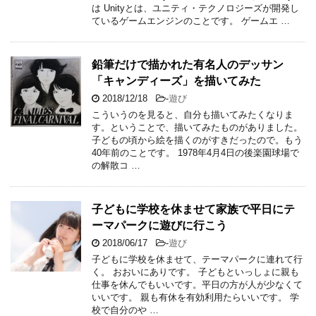
は Unityとは、ユニティ・テクノロジーズが開発し
ているゲームエンジンのことです。 ゲームエ …
鉛筆だけで描かれた有名人のデッサン
「キャンディーズ」を描いてみた
2018/12/18
-
遊び
こういうのを見ると、自分も描いてみたくなりま
す。ということで、描いてみたものがありました。
子どもの頃から絵を描くのがすきだったので。もう
40年前のことです。 1978年4月4日の後楽園球場で
の解散コ …
子どもに学校を休ませて家族で平日にテ
ーマパークに遊びに行こう
2018/06/17
-
遊び
子どもに学校を休ませて、テーマパークに連れて行
く。 おおいにありです。 子どもといっしょに親も
仕事を休んでもいいです。平日の方が人が少なくて
いいです。 親も有休を有効利用たらいいです。 学
校で自分のや …