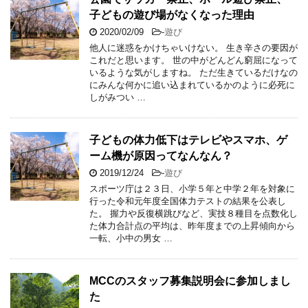
子どもの遊び場がなくなった理由
2020/02/09
-
遊び
他人に迷惑をかけちゃいけない。 生き辛さの要因が
これだと思います。 世の中がどんどん窮屈になって
いるような気がしますね。 ただ生きているだけなの
にみんな何かに追い込まれているかのように必死に
しがみつい …
子どもの体力低下はテレビやスマホ、ゲ
ーム機が原因ってなんなん？
2019/12/24
-
遊び
スポーツ庁は２３日、小学５年と中学２年を対象に
行った令和元年度全国体力テストの結果を公表し
た。 握力や反復横跳びなど、実技８種目を点数化し
た体力合計点の平均は、昨年度までの上昇傾向から
一転、小中の男女 …
MCCのスタッフ募集説明会に参加しまし
た