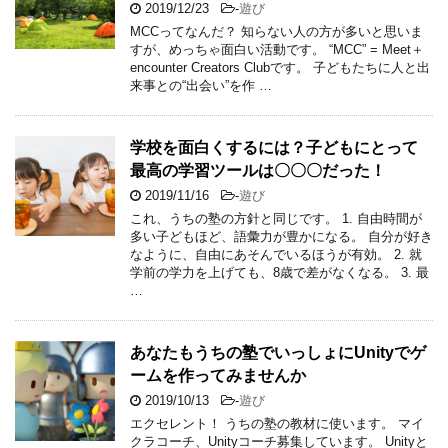
2019/12/23
-
遊び
MCCってなんだ？ 知らない人の方が多いと思いま
すが、めっちゃ面白い活動です。 “MCC” = Meet＋
encounter Creators Clubです。 子どもたちに人と出
来事との“出会い”を作 …
学校を面白くするには？子どもにとって
最高の学習ツールは〇〇〇だった！
2019/11/16
-
遊び
これ、うちの塾の方針と同じです。 1. 自由時間が
多い子どもほど、語彙力が豊かになる。 自分が好き
なように、自由にあそんでいるほうが有効。 2. 就
学前の学力を上げても、8歳で差がなくなる。 3. 最
…
あなたもうちの塾でいっしょにUnityでゲ
ームを作ってみませんか
2019/10/13
-
遊び
エクセレント！ うちの塾の教材に使います。 マイ
クラコーチ、Unityコーチ募集しています。 Unityと