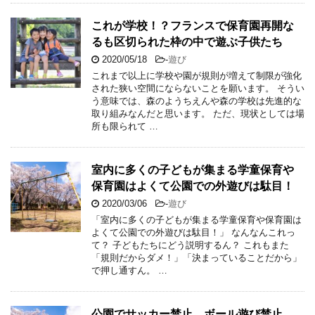
これが学校！？フランスで保育園再開な
るも区切られた枠の中で遊ぶ子供たち
2020/05/18
-
遊び
これまで以上に学校や園が規則が増えて制限が強化
された狭い空間にならないことを願います。 そうい
う意味では、森のようちえんや森の学校は先進的な
取り組みなんだと思います。 ただ、現状としては場
所も限られて …
室内に多くの子どもが集まる学童保育や
保育園はよくて公園での外遊びは駄目！
2020/03/06
-
遊び
「室内に多くの子どもが集まる学童保育や保育園は
よくて公園での外遊びは駄目！」 なんなんこれっ
て？ 子どもたちにどう説明するん？ これもまた
「規則だからダメ！」「決まっていることだから」
で押し通すん。 …
公園でサッカー禁止、ボール遊び禁止、