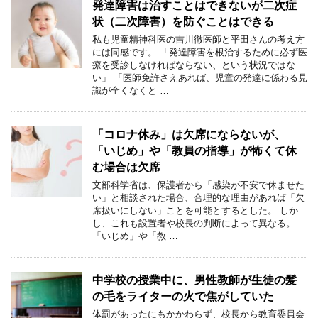
発達障害は治すことはできないが二次症
状（二次障害）を防ぐことはできる
私も児童精神科医の吉川徹医師と平田さんの考え方
には同感です。 「発達障害を根治するために必ず医
療を受診しなければならない、という状況ではな
い」 「医師免許さえあれば、児童の発達に係わる見
識が全くなくと …
「コロナ休み」は欠席にならないが、
「いじめ」や「教員の指導」が怖くて休
む場合は欠席
文部科学省は、保護者から「感染が不安で休ませた
い」と相談された場合、合理的な理由があれば「欠
席扱いにしない」ことを可能とするとした。 しか
し、これも設置者や校長の判断によって異なる。
「いじめ」や「教 …
中学校の授業中に、男性教師が生徒の髪
の毛をライターの火で焦がしていた
体罰があったにもかかわらず、校長から教育委員会