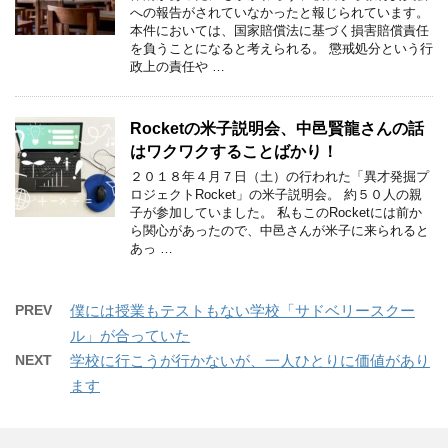
への報告がされていなかったと報じられています。
本件においては、国家賠償法に基づく損害賠償責任
を負うことになると考えられる。 懲戒処分という行
政上の責任や …
Rocketの米子説明会、中邑賢龍さんの話
はワクワクすることばかり！
２０１８年４月７日（土）の行われた「異才発掘プ
ロジェクトRocket」の米子説明会。 約５０人の親
子が参加していました。 私もこのRocketには前か
ら関心があったので、中邑さんが米子に来られると
あっ …
PREV
僕には授業もテストもない学校「サドベリースクー
ル」が合っていた
NEXT
学校に行こうが行かないが、一人ひとりに価値があり
ます