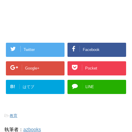
Twitter
Facebook
Google+
Pocket
B!
はてブ
LINE
-
教育
執筆者：
azbooks