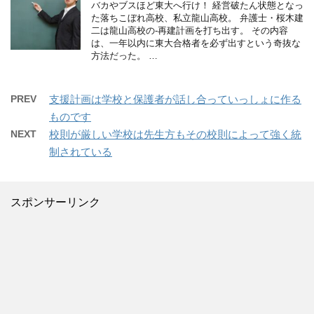
バカやブスほど東大へ行け！ 経営破たん状態となっ
た落ちこぼれ高校、私立龍山高校。 弁護士・桜木建
二は龍山高校の-再建計画を打ち出す。 その内容
は、一年以内に東大合格者を必ず出すという奇抜な
方法だった。 …
PREV
支援計画は学校と保護者が話し合っていっしょに作る
ものです
NEXT
校則が厳しい学校は先生方もその校則によって強く統
制されている
スポンサーリンク