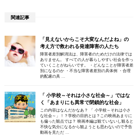
関連記事
「見えないからこそ大変なんだよね」の
考え方で救われる発達障害の人たち
障害者差別解消法は、障害者のためだけの法律では
ありません。 すべての人が暮らしやすい社会を作っ
ていくことがねらいです。 ・どんなことが障害者差
別になるのか ・不当な障害者差別の具体例 ・合理
的配慮の具 …
「 小学校～それは小さな社会～」ではな
く「あまりにも異常で閉鎖的な社会」
この内容はなんだかなあ？ 「 小学校～それは小さ
な社会～」！？学校の目的とは？この映画あまりに
も偏った観点では？ 映画本編は観ていないし観ると
不快な気分になるから観ようとも思わないので予告
動画を見ただ …