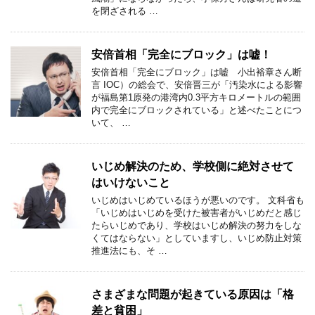
を閉ざされる …
安倍首相「完全にブロック」は嘘！
安倍首相「完全にブロック」は嘘 小出裕章さん断
言 IOC）の総会で、安倍晋三が「汚染水による影響
が福島第1原発の港湾内0.3平方キロメートルの範囲
内で完全にブロックされている」と述べたことにつ
いて、 …
いじめ解決のため、学校側に絶対させて
はいけないこと
いじめはいじめているほうが悪いのです。 文科省も
「いじめはいじめを受けた被害者がいじめだと感じ
たらいじめであり、学校はいじめ解決の努力をしな
くてはならない」としていますし、いじめ防止対策
推進法にも、そ …
さまざまな問題が起きている原因は「格
差と貧困」