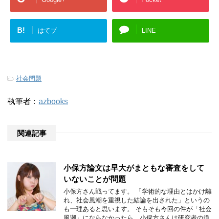
B!
はてブ
LINE
-
社会問題
執筆者：
azbooks
関連記事
小保方論文は早大がまともな審査をして
いないことが問題
小保方さん戦ってます。 「学術的な理由とはかけ離
れ、社会風潮を重視した結論を出された」というの
も一理あると思います。 そもそも今回の件が「社会
風潮」にならなかったら、小保方さんは研究者の道