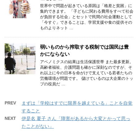
世界中で問題が起きている原因は「格差と貧困」に
集約できます。 「子どもに関わる費用をすべて社会
が負担する社会」とセットで民間の社会運動として
「今すぐ」できることは、学習支援や食の提供その
ものよりネット …
弱いものから搾取する税制では国民は豊
かにならない
アベノミクスの結果は生活保護世帯 また最多更新。
高齢者福祉、介護問題も確かに深刻なのですが、そ
れ以上に今の日本を命がけで支えている若者たちの
労働環境が問題です。 儲けているのは大企業のトッ
プの役員だ …
PREV
まずは「学校はすでに限界を越えている」ことを自覚
すること
NEXT
伊是名 夏子 さん「障害があるから大変とかって思っ
たことがない」