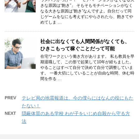
きな原因は“飽き”」 そもそもモチベーションがなく
なる大きな原因は“飽き”なんですよ。自分だって同
じゲームをなにも考えずにやらされたら、飽きてや
めてしま …
社会に出なくても人間関係がなくても、
ひきこもって稼ぐことだって可能
在宅ワークという働き方があります。 私も教員を早
期退職して、この形で起業して10年が経ちました。
やることはすべて自分で決めて自分で調整していま
す。 一番大切にしていることが自由な時間、休む時
間を作る …
PREV
テレビ局の地震報道は、今の僕らにはなんの役にもた
たない！
NEXT
隠蔽体質のある学校 わが子をいじめ自殺から守る方
法