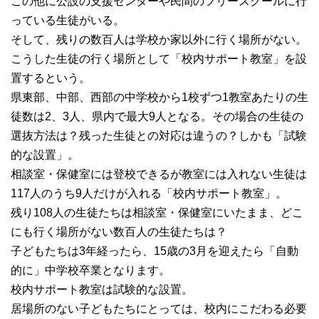
この他に公設の支援センターや民間のフリースクールに行
っている生徒がいる。
そして、残りの数百人は学校か家以外に行く場所がない。
こうした生徒の行く場所として「校内サポート教室」を設
置するという。
県東部、中部、西部の中学校から1校ずつ1教室あたりの生
徒数は2、3人、県内で最大9人となる。その場合の生徒の
選抜方法は？残った生徒との対応は違うの？しかも「試験
的な設置」。
相談室・保健室には登校できるが教室には入れない生徒は
117人のうち9人だけが入れる「校内サポート教室」。
残り108人の生徒たちは相談室・保健室にいたまま、どこ
にも行く場所がない数百人の生徒たちは？
子どもたちは3年経ったら、15歳の3月を迎えたら「自動
的に」中学校卒業となります。
校内サポート教室は試験的な設置。
居場所のない子どもたちにとっては、校内にこだわる必要