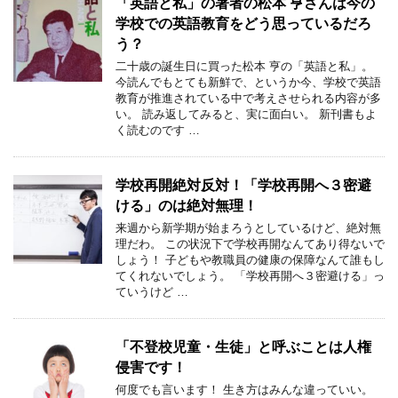
「英語と私」の著者の松本 亨さんは今の
学校での英語教育をどう思っているだろ
う？
二十歳の誕生日に買った松本 亨の「英語と私」。
今読んでもとても新鮮で、というか今、学校で英語
教育が推進されている中で考えさせられる内容が多
い。 読み返してみると、実に面白い。 新刊書もよ
く読むのです …
学校再開絶対反対！「学校再開へ３密避
ける」のは絶対無理！
来週から新学期が始まろうとしているけど、絶対無
理だわ。 この状況下で学校再開なんてあり得ないで
しょう！ 子どもや教職員の健康の保障なんて誰もし
てくれないでしょう。 「学校再開へ３密避ける」っ
ていうけど …
「不登校児童・生徒」と呼ぶことは人権
侵害です！
何度でも言います！ 生き方はみんな違っていい。