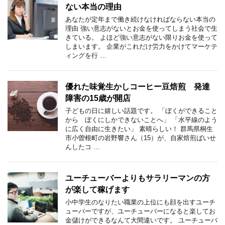
ない本当の理由
あなたが定年まで働き続けなければならない本当の
理由 強い意志がないとお金を使ってしまう社会で生
きている。 よほど強い意志がない限りお金を使って
しまいます。 企業がこれだけ労力をかけてマーケテ
ィングを行 …
優れた味覚生かしコーヒー豆焙煎 発達
障害の15歳が開店
子どもの日に嬉しい話題です。 「ぼくができること
から ぼくにしかできないことへ」 「水平線のよう
に広く自由に生きたい」 素晴らしい！ 群馬県桐生
市小曽根町の岩野響さん（15）が、自家焙煎ばいせ
んしたコ …
ユーチューバーよりもサラリーマンの方
が楽して稼げます
小中学生のなりたい職業の上位にも顔を出すユーチ
ューバーですが、ユーチューバーになると楽してお
金儲けができるなんて大間違いです。 ユーチューバ