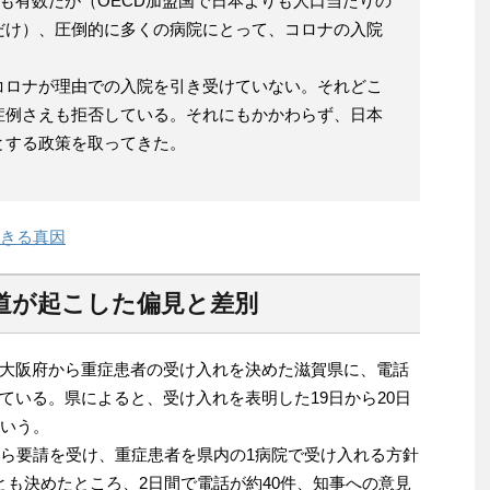
でも有数だが（OECD加盟国で日本よりも人口当たりの
だけ）、圧倒的に多くの病院にとって、コロナの入院
コロナが理由での入院を引き受けていない。それどこ
症例さえも拒否している。それにもかかわらず、日本
とする政策を取ってきた。
起きる真因
道が起こした偏見と差別
大阪府から重症患者の受け入れを決めた滋賀県に、電話
ている。県によると、受け入れを表明した19日から20日
という。
ら要請を受け、重症患者を県内の1病院で受け入れる方針
とも決めたところ、2日間で電話が約40件、知事への意見