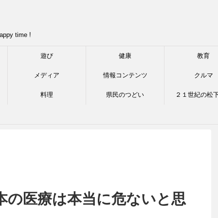
appy time !
遊び
健康
教育
メディア
情報コンテンツ
クルマ
料理
県民のつどい
２１世紀の松
本の医療は本当に危ないと思