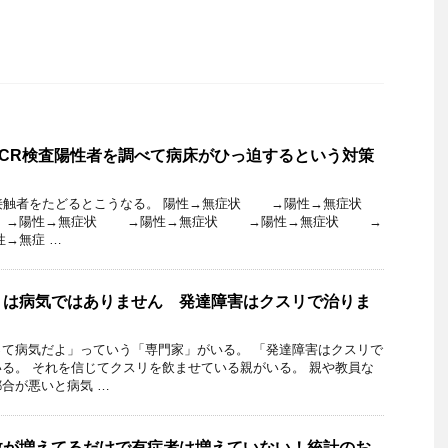
CR検査陽性者を調べて病床がひっ迫するという対策
厚接触者をたどるとこうなる。 陽性→無症状 →陽性→無症状
→陽性→無症状 →陽性→無症状 →陽性→無症状 →
→無症 …
りは病気ではありません 発達障害はクスリで治りま
て病気だよ」っていう「専門家」がいる。 「発達障害はクスリで
る。 それを信じてクスリを飲ませている親がいる。 親や教員な
合が悪いと病気 …
数が増えてるだけで有症者は増えていない！統計のお