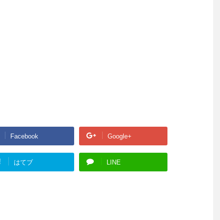
Facebook
Google+
!
はてブ
LINE