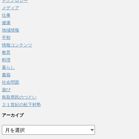
テクノロジー
メディア
仕事
健康
地域情報
平和
情報コンテンツ
教育
料理
暮らし
書籍
社会問題
遊び
鳥取県民のつどい
２１世紀の松下村塾
アーカイブ
ア
ー