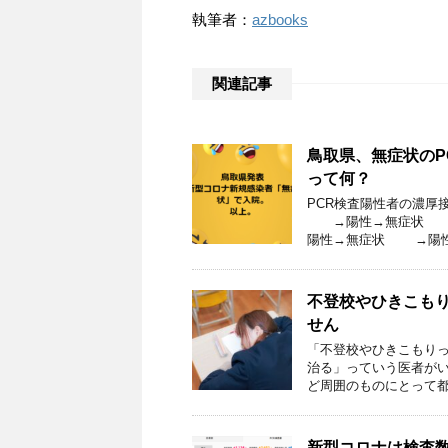
執筆者：
azbooks
関連記事
鳥取県、無症状のP
って何？
PCR検査陽性者の濃
→陽性→無症状 
陽性→無症状 →陽性
不登校やひきこも
せん
「不登校やひきこもりっ
治る」っていう医者がい
ど周囲のものにとって都
新型コロナは検査