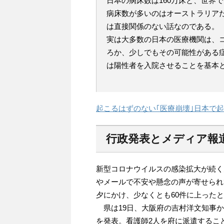
日本の病床数は160万床と、世界
病床数が多いのはオーストラリア
は直接関係のない話なのである。
実は大多数の日本の医療機関は、
ろか、少しでもその可能性がある
は陽性者を入院させることを基本
起こるはずのない｢医療崩壊｣日本で
行政発表とメディア報
新型コロナウイルスの感染拡大が続く
やメールで不安や懸念の声が寄せられ
夕にかけ、少なくとも60件に上った
県は19日、大阪府の吉村洋文知事か
を発表。看護師2人を府に派遣するこ