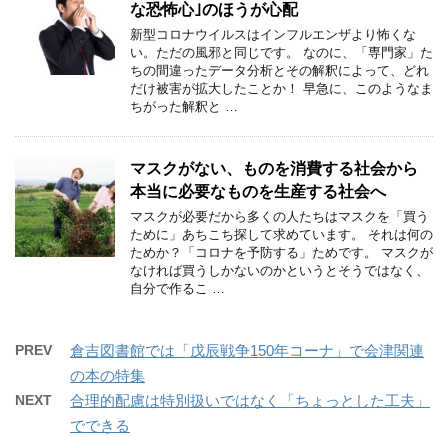
な恐怖心｣のほうが心配
新型コロナウイルスはインフルエンザより怖くな
い。ただの風邪と同じです。 なのに、「専門家」た
ちの間違ったデータ分析とその解釈によって、どれ
だけ被害が拡大したことか！ 早急に、このようなま
ちがった解釈と …
マスクがない、ものを消費する社会から
本当に必要なものを生産する社会へ
マスクが必要だから多くの人たちはマスクを「買う
ために」あちこち探して求めています。 それは何の
ためか？「コロナを予防する」ためです。 マスクが
なければ買うしかないのかというとそうではなく、
自分で作るこ …
PREV
倉吉図書館では「戊辰戦争150年コーナ」で会津関連
の本の特集
NEXT
合理的配慮は特別扱いではなく「ちょっとした工夫」
でできる