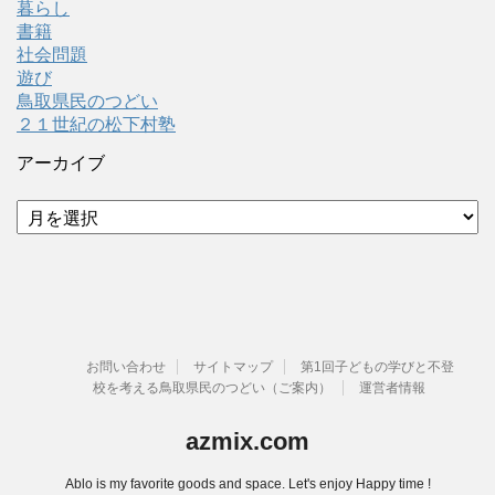
暮らし
書籍
社会問題
遊び
鳥取県民のつどい
２１世紀の松下村塾
アーカイブ
ア
ー
カ
イ
ブ
お問い合わせ
サイトマップ
第1回子どもの学びと不登
校を考える鳥取県民のつどい（ご案内）
運営者情報
azmix.com
Ablo is my favorite goods and space. Let's enjoy Happy time !