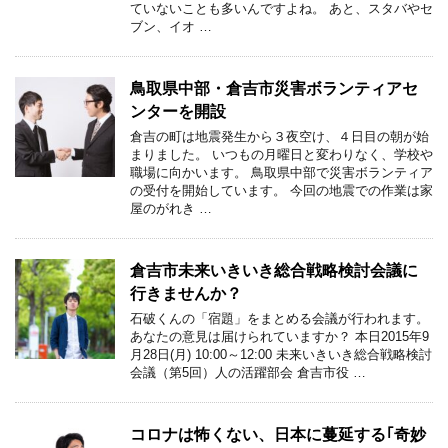
ていないことも多いんですよね。 あと、スタバやセ
ブン、イオ …
鳥取県中部・倉吉市災害ボランティアセ
ンターを開設
倉吉の町は地震発生から３夜空け、４日目の朝が始
まりました。 いつもの月曜日と変わりなく、学校や
職場に向かいます。 鳥取県中部で災害ボランティア
の受付を開始しています。 今回の地震での作業は家
屋のがれき …
倉吉市未来いきいき総合戦略検討会議に
行きませんか？
石破くんの「宿題」をまとめる会議が行われます。
あなたの意見は届けられていますか？ 本日2015年9
月28日(月) 10:00～12:00 未来いきいき総合戦略検討
会議（第5回）人の活躍部会 倉吉市役 …
コロナは怖くない、日本に蔓延する｢奇妙