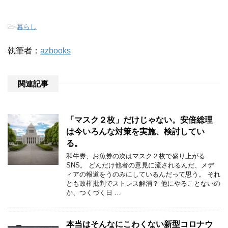
-
暮らし
執筆者：
azbooks
関連記事
「マスク２枚」だけじゃない。安倍総理
は今いろんな対策を実施、検討してい
る。
和牛券、お魚券の次はマスク２枚で盛り上がる
SNS。 どんだけ他者の意見に流されるんだ、メデ
ィアの報道をうのみにしているんだって思う。 それ
とも政権批判でストレス解消？ 他にやることないの
か、つくづく日 …
本当はそんなにこわくない新型コロナウ