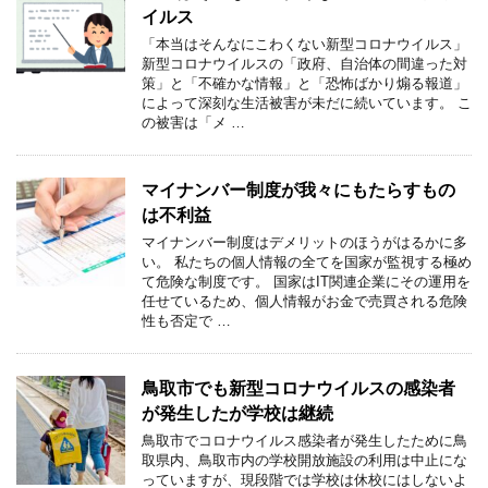
イルス
「本当はそんなにこわくない新型コロナウイルス」
新型コロナウイルスの「政府、自治体の間違った対
策」と「不確かな情報」と「恐怖ばかり煽る報道」
によって深刻な生活被害が未だに続いています。 こ
の被害は「メ …
マイナンバー制度が我々にもたらすもの
は不利益
マイナンバー制度はデメリットのほうがはるかに多
い。 私たちの個人情報の全てを国家が監視する極め
て危険な制度です。 国家はIT関連企業にその運用を
任せているため、個人情報がお金で売買される危険
性も否定で …
鳥取市でも新型コロナウイルスの感染者
が発生したが学校は継続
鳥取市でコロナウイルス感染者が発生したために鳥
取県内、鳥取市内の学校開放施設の利用は中止にな
っていますが、現段階では学校は休校にはしないよ