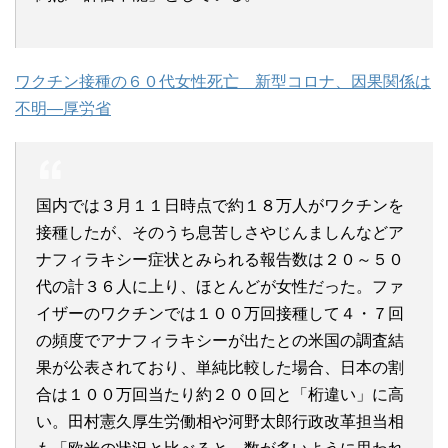
ワクチン接種の６０代女性死亡 新型コロナ、因果関係は
不明―厚労省
国内では３月１１日時点で約１８万人がワクチンを
接種したが、そのうち息苦しさやじんましんなどア
ナフィラキシー症状とみられる報告数は２０～５０
代の計３６人に上り、ほとんどが女性だった。ファ
イザーのワクチンでは１００万回接種して４・７回
の頻度でアナフィラキシーが出たとの米国の調査結
果が公表されており、単純比較した場合、日本の割
合は１００万回当たり約２００回と「桁違い」に高
い。田村憲久厚生労働相や河野太郎行政改革担当相