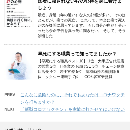
医者に殺されない47の心得を身に着けま
しょう
最近、身近（年の近い）な人の訃報が多い。 そのほ
とんどが、癌での死亡。 これって、本当に癌で死ん
だのか疑問に思っています。 もし自分が癌だと分か
ったら余命申告を真っ先に聞きたい。 そして、そう
診断した …
早死にする職業って知ってましたか？
【早死にする職業ベスト10】 1位 大手広告代理店
の営業 2位 IT企業の下請けSE 3位 チェーン飲食
店店長 4位 若手官僚 5位 病棟勤務の看護師 6
位 タクシー運転手 7位 LCCの客室乗務員 …
PREV
こんなに危険なのに、それでもあなたはコロナワクチ
ンを打ちますか？
NEXT
「新型コロナワクチン」を家族に打たせてはいけない