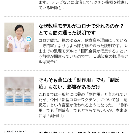
ます。 テレビなどに出演してワクチン接種を推進し
ている医師も …
なぜ数理モデルがコロナで外れるのか？
とても筋の通った説明です
コロナ疲れ、気のゆるみ、飲食店を理由にしている
「専門家」よりもよっぽど筋の通った説明です。 い
ままでの数理モデルは「国民全員が罹患する」とい
う前提が間違っていたのです。 1 感染症の数理モデ
ルは完全に …
そもそも薬には「副作用」でも「副反
応」もない、影響があるだけ
これまでは一般的には薬の「副作用」と言われてい
たが、今回「新型コロナワクチン」については「副
反応」という言葉が使われるようになった。 「副作
用」でも「副反応」でもどちらでもいいが、本来薬
には「副作用」 …