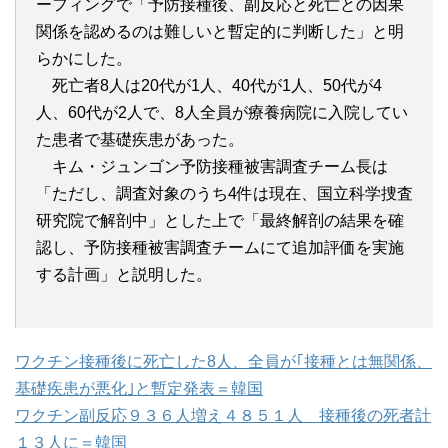
ーフィングで「予防接種後、副反応と死亡との因果
関係を認めるのは難しいと暫定的に判断した」と明
らかにした。
死亡者8人は20代が1人、40代が1人、50代が4
人、60代が2人で、8人全員が療養病院に入院してい
た患者で基礎疾患があった。
キム・ジュンゴン予防接種被害調査チーム長は
「ただし、調査対象のうち4件は現在、国立科学捜査
研究院で解剖中」とした上で「最終解剖の結果を確
認し、予防接種被害調査チームにて追加評価を実施
する計画」と説明した。
ワクチン接種後に死亡した8人、全員が｢接種とは無関係、
基礎疾患が悪化｣と暫定発表＝韓国
ワクチン副反応９３６人増え４８５１人 接種後の死者計
１３人に＝韓国