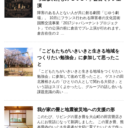
演
障害のある人とない人が共に創る劇団「じゆう劇
場」。 10月にフランス行われる障害者の文化芸術
国際交流事業「2017ジャパン×ナントプロジェク
ト」での公演の前に倉吉でプレ上演が行われます。
倉吉在住の２ …
「こどもたちがいきいきと生きる地域を
つくりたい勉強会」に参加して思ったこ
と
「こどもたちがいきいきと生きる地域をつくりたい
勉強会」に参加して改めて思ったこと。 ゲストの田
北雅裕さんの「ひとりの人として関わる大切さ」と
いう話はスゴくよかったし、グループの話し合いも
課題意識の高い …
我が家の畳と地震被災地への支援の形
このたび、リビングの置き畳を大山町の田宮畳店さ
んにお世話になって新調しました。 この置き畳、熊
本県内のいぐさ生産者が大切に育てたいぐさで作っ