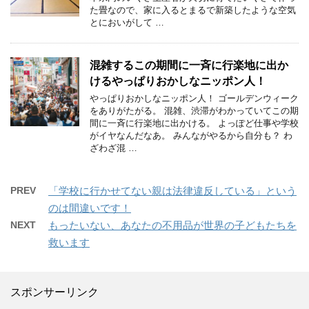
た畳なので、家に入るとまるで新築したような空気
とにおいがして …
混雑するこの期間に一斉に行楽地に出か
けるやっぱりおかしなニッポン人！
やっぱりおかしなニッポン人！ ゴールデンウィーク
をありがたがる。 混雑、渋滞がわかっていてこの期
間に一斉に行楽地に出かける。 よっぽど仕事や学校
がイヤなんだなあ。 みんながやるから自分も？ わ
ざわざ混 …
PREV
「学校に行かせてない親は法律違反している」という
のは間違いです！
NEXT
もったいない、あなたの不用品が世界の子どもたちを
救います
スポンサーリンク