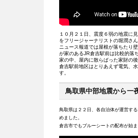
１０月２１日、震度６弱の地震に見
をフリージャーナリストの堀潤さん
ニュース報道では屋根が落ちたり壁
が家のあるJR倉吉駅前は比較的落
家の中、屋内に散らばった家財の後
倉吉駅前地区はとりあえず電気、水
す。
鳥取県中部地震から一
鳥取県は２２日、各自治体が運営する
めました。
倉吉市でもブルーシートの配布が始ま