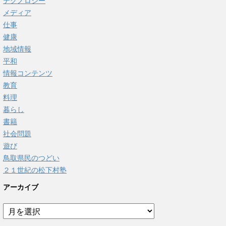
テクノロジー
メディア
仕事
健康
地域情報
平和
情報コンテンツ
教育
料理
暮らし
書籍
社会問題
遊び
鳥取県民のつどい
２１世紀の松下村塾
アーカイブ
ア
ー