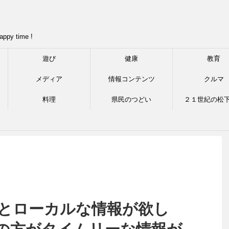
appy time !
遊び
健康
教育
メディア
情報コンテンツ
クルマ
料理
県民のつどい
２１世紀の松
っとローカルな情報が欲し