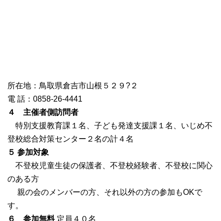
所在地：鳥取県倉吉市山根５２９?２
電 話：0858-26-4441
４ 主催者側訪問者
特別支援教育課１名、子ども発達支援課１名、いじめ不
登校総合対策センター２名の計４名
５ 参加対象
不登校児童生徒の保護者、不登校経験者、不登校に関心
のある方
親の会のメンバーの方、それ以外の方の参加もOKで
す。
６ 参加無料
定員４０名