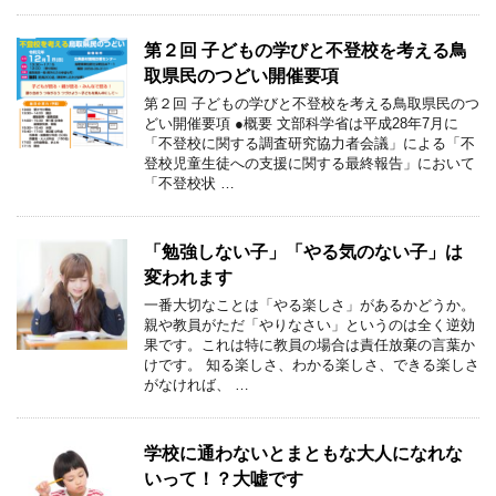
第２回 子どもの学びと不登校を考える鳥
取県民のつどい開催要項
第２回 子どもの学びと不登校を考える鳥取県民のつ
どい開催要項 ●概要 文部科学省は平成28年7月に
「不登校に関する調査研究協力者会議」による「不
登校児童生徒への支援に関する最終報告」において
「不登校状 …
「勉強しない子」「やる気のない子」は
変われます
一番大切なことは「やる楽しさ」があるかどうか。
親や教員がただ「やりなさい」というのは全く逆効
果です。これは特に教員の場合は責任放棄の言葉か
けです。 知る楽しさ、わかる楽しさ、できる楽しさ
がなければ、 …
学校に通わないとまともな大人になれな
いって！？大嘘です