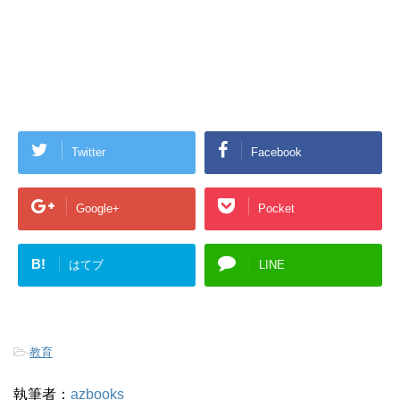
Twitter
Facebook
Google+
Pocket
B!
はてブ
LINE
-
教育
執筆者：
azbooks