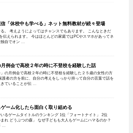
be配信「休校中も学べる」ネット無料教材が続々登場
る。 考えようによってはチャンスでもあります。 こんなときだ
トを伝えられます。 今はほとんどの家庭ではPCやスマホがあってネ
独自でオン …
の月例会で高校２年の時に不登校を経験した話
会」の月例会で高校２年の時に不登校を経験した２５歳の女性の方
保護者の方を前に、自分の考えをしっかり持って自分の言葉で話を
きていることが伝 …
もゲーム化したら面白く取り組める
いるゲームタイトルのランキング 1位「フォートナイト」 2位
3位「あつまれ どうぶつの森」 なぜ子どもも大人もゲームにハマるのか？
 …