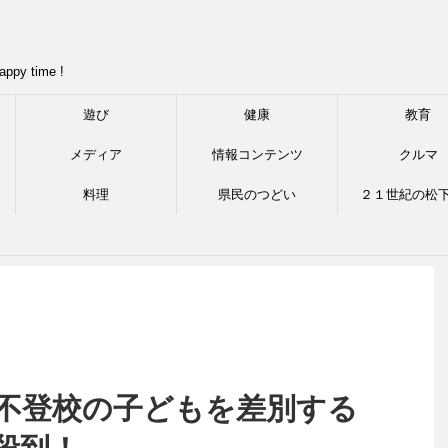
appy time !
遊び
健康
教育
メディア
情報コンテンツ
クルマ
料理
県民のつどい
２１世紀の松
不登校の子どもを差別する