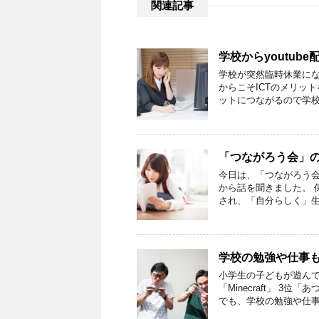
関連記事
学校からyoutu
学校が突然臨時休業にな
からこそICTのメリッ
ットにつながるので学校
「つながろう会」
今日は、「つながろう
から話を聞きました。 
され、「自分らしく」生
学校の勉強や仕事
小学生の子どもが遊んで
「Minecraft」 
でも、学校の勉強や仕事