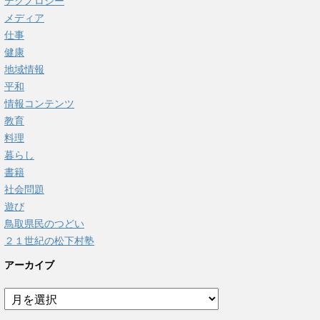
テクノロジー
メディア
仕事
健康
地域情報
平和
情報コンテンツ
教育
料理
暮らし
書籍
社会問題
遊び
鳥取県民のつどい
２１世紀の松下村塾
アーカイブ
ア
ー