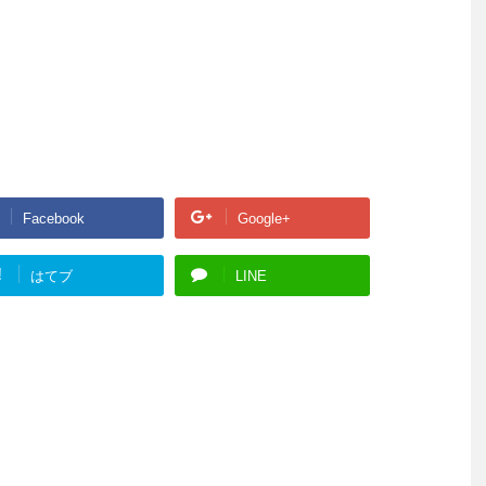
Facebook
Google+
!
はてブ
LINE