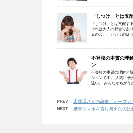
「しつけ」とは支
「しつけ」とは支配する
それは大人の都合であり
るのよ。」というのはう
不登校の本質の理解
ン
不登校の本質の理解と親
ションです。 人間に優
違い。 みんながちがう
PREV
斎藤環さんの著書『オープン
NEXT
携帯スマホを貸し与えたのは