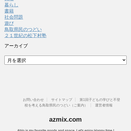
暮らし
書籍
社会問題
遊び
鳥取県民のつどい
２１世紀の松下村塾
アーカイブ
ア
ー
カ
イ
ブ
お問い合わせ
サイトマップ
第1回子どもの学びと不登
校を考える鳥取県民のつどい（ご案内）
運営者情報
azmix.com
Ablo is my favorite goods and space. Let's enjoy Happy time !