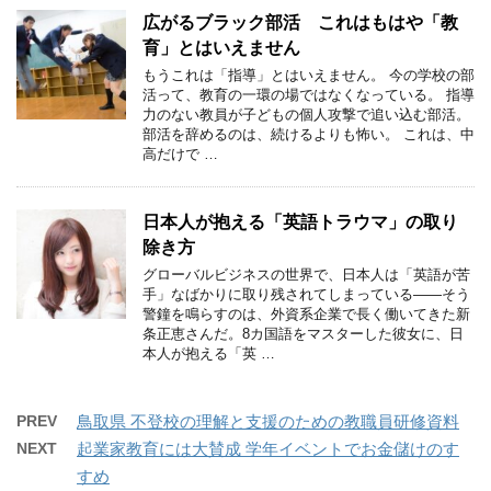
広がるブラック部活 これはもはや「教
育」とはいえません
もうこれは「指導」とはいえません。 今の学校の部
活って、教育の一環の場ではなくなっている。 指導
力のない教員が子どもの個人攻撃で追い込む部活。
部活を辞めるのは、続けるよりも怖い。 これは、中
高だけで …
日本人が抱える「英語トラウマ」の取り
除き方
グローバルビジネスの世界で、日本人は「英語が苦
手」なばかりに取り残されてしまっている――そう
警鐘を鳴らすのは、外資系企業で長く働いてきた新
条正恵さんだ。8カ国語をマスターした彼女に、日
本人が抱える「英 …
PREV
鳥取県 不登校の理解と支援のための教職員研修資料
NEXT
起業家教育には大賛成 学年イベントでお金儲けのす
すめ