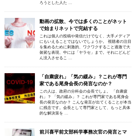
ろうとした人た …
動画の拡散、今では多くのことがネット
で始まりネットで完結する
これは個人の投稿や発信だけでなく、大手メディア
にもいえることではないでしょうか。 視聴者の注目
を集めるために刺激的、ワクワクすること過激で大
袈裟な表現、中には「ヤラセ」まで。それにどんど
ん没入させるこ …
「自粛疲れ」「気の緩み」？これが専門
家である尾身会長の発言なのか？
この人は、政府の分科会の会長でしょ。 「自粛疲
れ」？ 「気の緩み」？ これが専門家である尾身会
長の発言なのか？ こんな発言が出てくることが本当
に残念です。会長として専門家として、もっと具体
的な解決策を …
前川喜平前文部科学事務次官の発言とマ