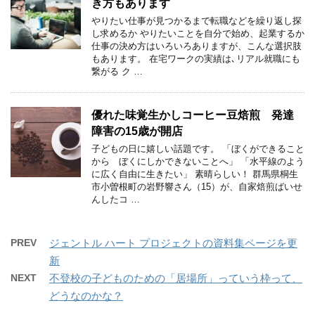
き方もあります
やりたい仕事が見つかるまで転職などを繰り返し探
し求めるか やりたいことを自分で始め、起業するか
仕事の決め方はいろいろありますが、こんな選択肢
もあります。 在宅ワークの実績は､リアル就職にも
繋がる ク …
優れた味覚生かしコーヒー豆焙煎 発達
障害の15歳が開店
子どもの日に嬉しい話題です。 「ぼくができること
から ぼくにしかできないことへ」 「水平線のよう
に広く自由に生きたい」 素晴らしい！ 群馬県桐生
市小曽根町の岩野響さん（15）が、自家焙煎ばいせ
んしたコ …
PREV
ジェントル ハート プロジェクトの資料集ページを更
新
NEXT
不登校の子どものための「居場所」っていう枠って、
どうなのかな？