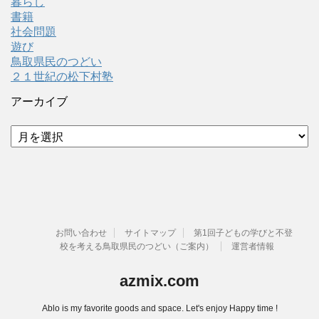
暮らし
書籍
社会問題
遊び
鳥取県民のつどい
２１世紀の松下村塾
アーカイブ
ア
ー
カ
イ
ブ
お問い合わせ
サイトマップ
第1回子どもの学びと不登
校を考える鳥取県民のつどい（ご案内）
運営者情報
azmix.com
Ablo is my favorite goods and space. Let's enjoy Happy time !