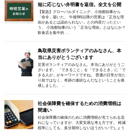
短に応じない弁明書を返信。全文を公開
【緊急】グローバルダイニング、小池都知事から
「命令」届いた。 午後8時以降の営業は「正当な理
由があるとは認められない」との内容だったとい
う。 小池都知事のいう「正当な理由」とはなにか？
飲食店を集中的 …
鳥取県災害ボランティアのみなさん、本
当にありがとうございます
災害ボランティアのみなさん、本当にありがとうご
ざいます。 「できること」を「できるとき」に「で
きる人が」がキーワードですね。 普通の日常が当た
り前ではなく、奇跡の連続なんだなということを痛
感しました。 …
社会保障費を確保するための消費増税は
間違い
社会保障費の確保のために消費増税が充てられる流
れになっていますが、大変安易な考え方です。 軽減
税率にしても、多分期待しないほうがいいでしょう