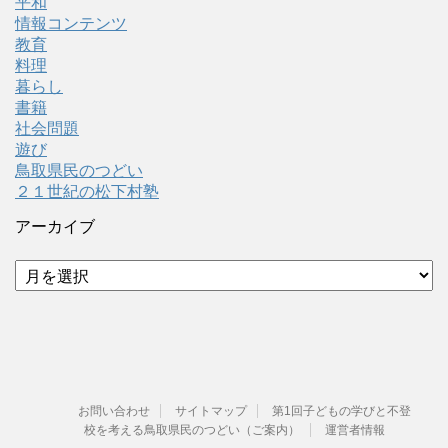
平和
情報コンテンツ
教育
料理
暮らし
書籍
社会問題
遊び
鳥取県民のつどい
２１世紀の松下村塾
アーカイブ
ア
ー
カ
イ
ブ
お問い合わせ
サイトマップ
第1回子どもの学びと不登
校を考える鳥取県民のつどい（ご案内）
運営者情報