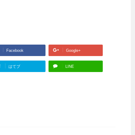
Facebook
Google+
!
はてブ
LINE