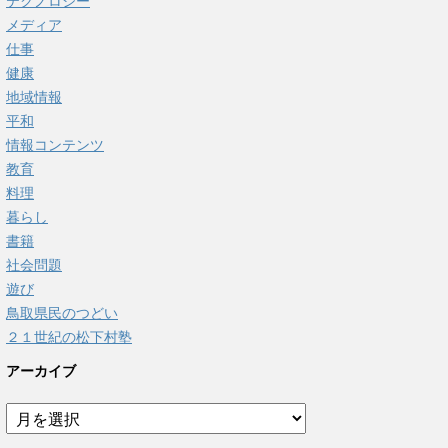
テクノロジー
メディア
仕事
健康
地域情報
平和
情報コンテンツ
教育
料理
暮らし
書籍
社会問題
遊び
鳥取県民のつどい
２１世紀の松下村塾
アーカイブ
ア
ー