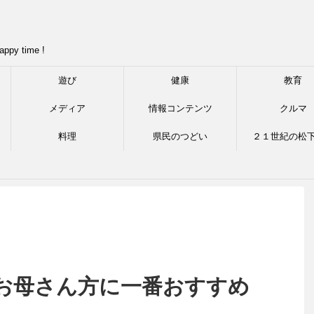
appy time !
遊び
健康
教育
メディア
情報コンテンツ
クルマ
料理
県民のつどい
２１世紀の松
お母さん方に一番おすすめ