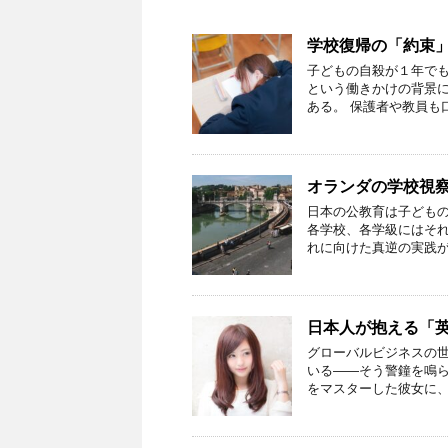
学校復帰の「約束
子どもの自殺が１年でも
という働きかけの背景
ある。 保護者や教員も
オランダの学校視
日本の公教育は子ども
各学校、各学級にはそれ
れに向けた真逆の実践が
日本人が抱える「
グローバルビジネスの
いる――そう警鐘を鳴
をマスターした彼女に、