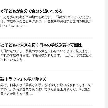
」が子どもが自分で自分を追いつめる
っとも多い時期が２学期の初めです。 「学校に戻ってみようか」
には、学校を休むことを許さず、不登校を罪悪視する世間の風潮が
口では「ありのま …
察と子どもの未来を拓く日本の学校教育の可能性
の可能性をつぶし、教員のやる気を失わせているように見えます。
ぞれの学校教育目標、学級目標があります。 しかし、実際にはそ
されているよう …
英語トラウマ」の取り除き方
世界で、日本人は「英語が苦手」なばかりに取り残されてしまって
らすのは、外資系企業で長く働いてきた新条正恵さんだ。8カ国語
日本人が抱える「英 …