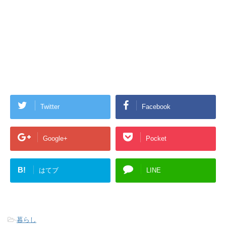
Twitter
Facebook
Google+
Pocket
B!
はてブ
LINE
-
暮らし