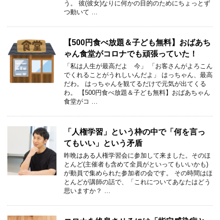
う。 彼(彼女)なりに何かの目的のためにちょっとず
つ動いて …
【500円食べ放題＆子ども無料】おばあち
ゃん食堂がコロナでも頑張っていた！
「私は人生が最高だよ 今」 「お客さんがよろこん
でくれることがうれしいんだよ」 はっちゃん、最高
だわ。 はっちゃんを観てるだけで元気が出てくる
わ。 【500円食べ放題＆子ども無料】おばあちゃん
食堂がコ …
「人権学習」という枠の中で「何を言っ
てもいい」という矛盾
昨晩はある人権学習会に参加して来ました。そのほ
とんど(主催者も含めて全員がといってもいいかも)
が動員で集められた参加者の会です。 その時間はほ
とんどが講師の話で、「これについてあなたはどう
思いますか？ …