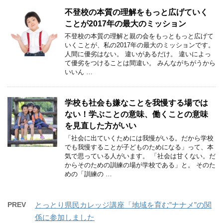
不登校の本質の理解をもっと広げていく
ことが2017年の最大のミッション
不登校の本質の理解と親の会をもっともっと広げて
いくことが、私の2017年の最大のミッションです。
人間に優劣はない。 違いがあるだけ。 違いによっ
て優劣をつけることは間違い。 みんながちがうから
いいん …
学校も社会も嫌なことを我慢する場では
ない！学ぶことの意味、働くことの意味
を見直した方がいい
「社会に出ていくためには我慢がいる。だから学校
でも我慢することが子どものためになる」って、本
気で思っている人がいます。 「社会は甘くない。だ
からそのための訓練の場が学校である」と。 そのた
めの「訓練の …
PREV
とっとり県民カレッジ講座「地域を育む”ナナメ”の関
係に参加しました