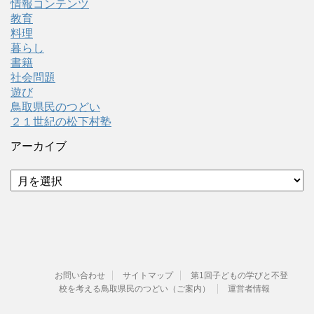
情報コンテンツ
教育
料理
暮らし
書籍
社会問題
遊び
鳥取県民のつどい
２１世紀の松下村塾
アーカイブ
ア
ー
カ
イ
ブ
お問い合わせ
サイトマップ
第1回子どもの学びと不登
校を考える鳥取県民のつどい（ご案内）
運営者情報