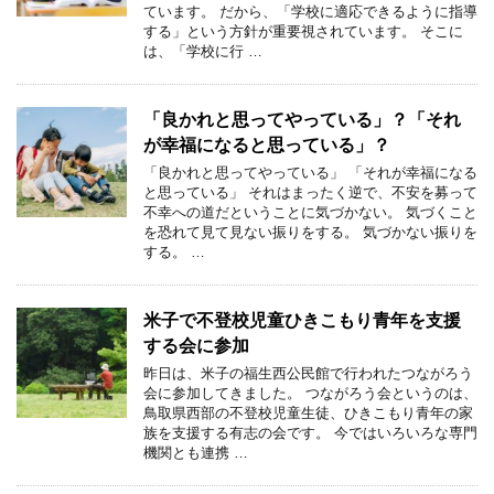
ています。 だから、「学校に適応できるように指導
する」という方針が重要視されています。 そこに
は、「学校に行 …
「良かれと思ってやっている」？「それ
が幸福になると思っている」？
「良かれと思ってやっている」 「それが幸福になる
と思っている」 それはまったく逆で、不安を募って
不幸への道だということに気づかない。 気づくこと
を恐れて見て見ない振りをする。 気づかない振りを
する。 …
米子で不登校児童ひきこもり青年を支援
する会に参加
昨日は、米子の福生西公民館で行われたつながろう
会に参加してきました。 つながろう会というのは、
鳥取県西部の不登校児童生徒、ひきこもり青年の家
族を支援する有志の会です。 今ではいろいろな専門
機関とも連携 …