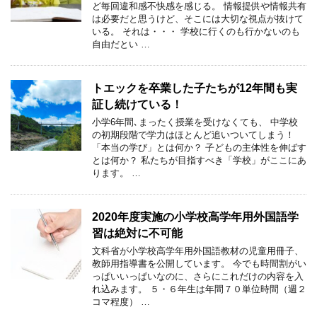
ど毎回違和感不快感を感じる。 情報提供や情報共有
は必要だと思うけど、そこには大切な視点が抜けて
いる。 それは・・・ 学校に行くのも行かないのも
自由だとい …
トエックを卒業した子たちが12年間も実
証し続けている！
小学6年間､まったく授業を受けなくても、 中学校
の初期段階で学力はほとんど追いついてしまう！
「本当の学び」とは何か？ 子どもの主体性を伸ばす
とは何か？ 私たちが目指すべき「学校」がここにあ
ります。 …
2020年度実施の小学校高学年用外国語学
習は絶対に不可能
文科省が小学校高学年用外国語教材の児童用冊子、
教師用指導書を公開しています。 今でも時間割がい
っぱいいっぱいなのに、さらにこれだけの内容を入
れ込みます。 ５・６年生は年間７０単位時間（週２
コマ程度） …