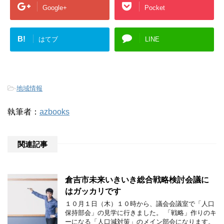
Google+
Pocket
B!
はてブ
LINE
-
地域情報
執筆者：
azbooks
関連記事
倉吉市未来いきいき総合戦略検討会議に
はガッカリです
１０月１日（木）１０時から、議会会議室で「人口
保持部会」の見学に行きました。 「戦略」作りのキ
ーになる「人口減対策」のメイン部会になります。