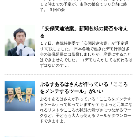
１２時までの予定が、市側の都合で３０分前に終
了。 ３回の会 …
「安保関連法案」新聞各紙の賛否を考え
る
１７日、参院特別委で「安保関連法案」が”予定通
り”可決しました。 日本各地で起きたデモ行動は多
少の決議延長には影響しましたが、廃案にすること
はできませんでした。 （デモなんかしても変わるは
ずはないので …
ぷるすあるはさんが作っている「こころ
をメンテするツール」がいい
ぷるすあるはさんが作っている「こころをメンテす
るツール」って知っていますか？ ちょっと元気にな
れるリストやこころの状態の気づきにつながるワー
クなど、子どもも大人も使えるツールがダウンロー
ドできますよ。 …