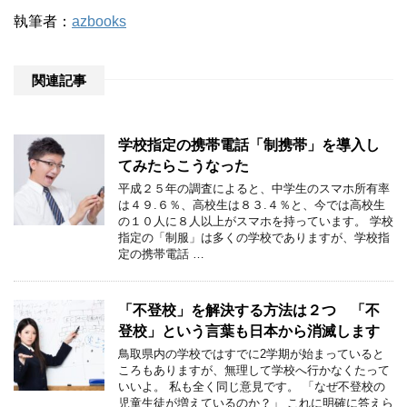
執筆者：
azbooks
関連記事
学校指定の携帯電話「制携帯」を導入し
てみたらこうなった
平成２５年の調査によると、中学生のスマホ所有率
は４９.６％、高校生は８３.４％と、今では高校生
の１０人に８人以上がスマホを持っています。 学校
指定の「制服」は多くの学校でありますが、学校指
定の携帯電話 …
「不登校」を解決する方法は２つ 「不
登校」という言葉も日本から消滅します
鳥取県内の学校ではすでに2学期が始まっていると
ころもありますが、無理して学校へ行かなくたって
いいよ。 私も全く同じ意見です。 「なぜ不登校の
児童生徒が増えているのか？」 これに明確に答えら