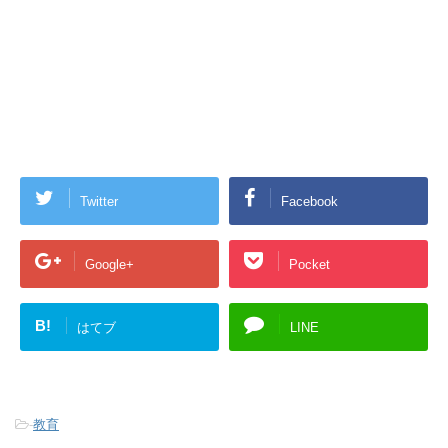
Twitter
Facebook
Google+
Pocket
B!
はてブ
LINE
-
教育