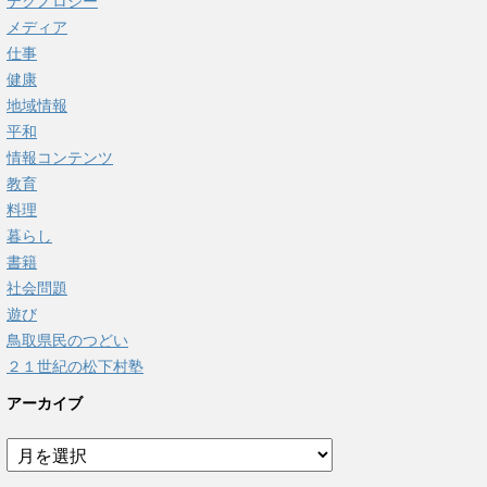
テクノロジー
メディア
仕事
健康
地域情報
平和
情報コンテンツ
教育
料理
暮らし
書籍
社会問題
遊び
鳥取県民のつどい
２１世紀の松下村塾
アーカイブ
ア
ー