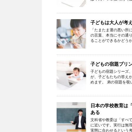
子どもは大人が考
「たまたま運の悪い所に
の言葉、本当にその通り
ることができるかどうか
子どもの宿題プリ
子どもの宿題シリーズ、
が、子どもたちの答えが
めます。 弟の宿題を覗
日本の学校教育は
ある
文科省や教委は「すべ
に近いです。実行は無理
実態に合わせるという考