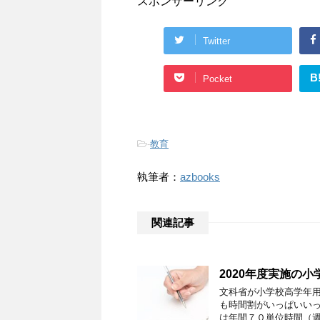
スポンサーリンク
Twitter
B
Pocket
-
教育
執筆者：
azbooks
関連記事
2020年度実施の
文科省が小学校高学年用
も時間割がいっぱいいっ
は年間７０単位時間（週