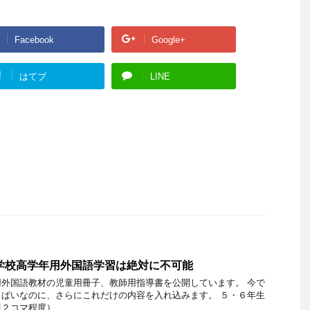
Facebook
Google+
!
はてブ
LINE
小学校高学年用外国語学習は絶対に不可能
外国語教材の児童用冊子、教師用指導書を公開しています。 今で
ぱいなのに、さらにこれだけの内容を入れ込みます。 ５・６年生
２コマ程度） …