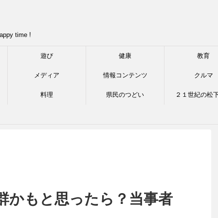
appy time !
遊び
健康
教育
メディア
情報コンテンツ
クルマ
料理
県民のつどい
２１世紀の松
群かもと思ったら？当事者