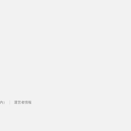
カ
イ
ブ
内）
運営者情報