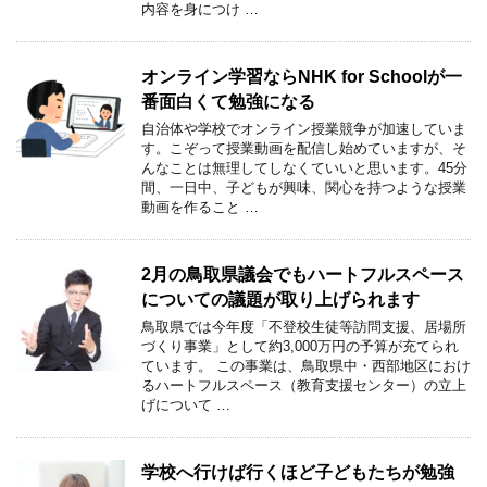
内容を身につけ …
オンライン学習ならNHK for Schoolが一
番面白くて勉強になる
自治体や学校でオンライン授業競争が加速していま
す。こぞって授業動画を配信し始めていますが、そ
んなことは無理してしなくていいと思います。45分
間、一日中、子どもが興味、関心を持つような授業
動画を作ること …
2月の鳥取県議会でもハートフルスペース
についての議題が取り上げられます
鳥取県では今年度「不登校生徒等訪問支援、居場所
づくり事業」として約3,000万円の予算が充てられ
ています。 この事業は、鳥取県中・西部地区におけ
るハートフルスペース（教育支援センター）の立上
げについて …
学校へ行けば行くほど子どもたちが勉強