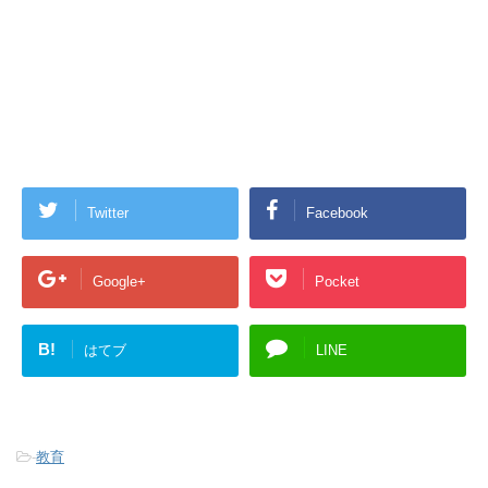
Twitter
Facebook
Google+
Pocket
B!
はてブ
LINE
-
教育