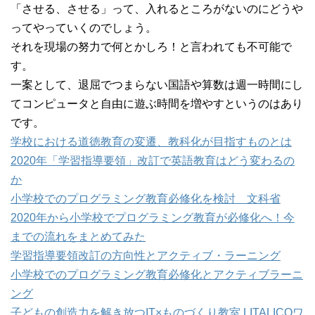
「させる、させる」って、入れるところがないのにどうや
ってやっていくのでしょう。
それを現場の努力で何とかしろ！と言われても不可能で
す。
一案として、退屈でつまらない国語や算数は週一時間にし
てコンピュータと自由に遊ぶ時間を増やすというのはあり
です。
学校における道徳教育の変遷、教科化が目指すものとは
2020年「学習指導要領」改訂で英語教育はどう変わるの
か
小学校でのプログラミング教育必修化を検討 文科省
2020年から小学校でプログラミング教育が必修化へ！今
までの流れをまとめてみた
学習指導要領改訂の方向性とアクティブ・ラーニング
小学校でのプログラミング教育必修化とアクティブラーニ
ング
子どもの創造力を解き放つIT×ものづくり教室 LITALICOワ