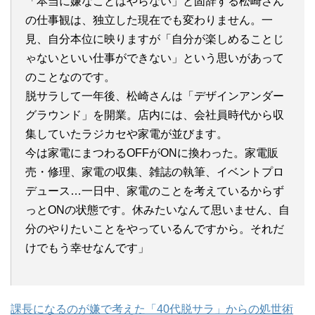
「本当に嫌なことはやらない」と固辞する松崎さん
の仕事観は、独立した現在でも変わりません。一
見、自分本位に映りますが「自分が楽しめることじ
ゃないといい仕事ができない」という思いがあって
のことなのです。
脱サラして一年後、松崎さんは「デザインアンダー
グラウンド」を開業。店内には、会社員時代から収
集していたラジカセや家電が並びます。
今は家電にまつわるOFFがONに換わった。家電販
売・修理、家電の収集、雑誌の執筆、イベントプロ
デュース…一日中、家電のことを考えているからず
っとONの状態です。休みたいなんて思いません、自
分のやりたいことをやっているんですから。それだ
けでもう幸せなんです」
課長になるのが嫌で考えた「40代脱サラ」からの処世術