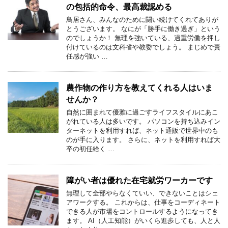
の包括的命令、最高裁認める
鳥居さん、みんなのために闘い続けてくれてありが
とうございます。 なにが「勝手に働き過ぎ」という
のでしょうか！ 無理を強いている、過重労働を押し
付けているのは文科省や教委でしょう。 まじめで責
任感が強い …
農作物の作り方を教えてくれる人はいま
せんか？
自然に囲まれて優雅に過ごすライフスタイルにあこ
がれている人は多いです。 パソコンを持ち込みイン
ターネットを利用すれば、ネット通販で世界中のも
のが手に入ります。 さらに、ネットを利用すれば大
卒の初任給く …
障がい者は優れた在宅就労ワーカーです
無理して全部やらなくていい、できないことはシェ
アワークする。 これからは、仕事をコーディネート
できる人が市場をコントロールするようになってき
ます。 AI（人工知能）がいくら進歩しても、人と人