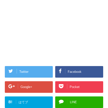
Twitter
Facebook
Google+
Pocket
B!
はてブ
LINE