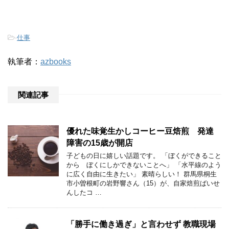
-
仕事
執筆者：
azbooks
関連記事
優れた味覚生かしコーヒー豆焙煎 発達
障害の15歳が開店
子どもの日に嬉しい話題です。 「ぼくができること
から ぼくにしかできないことへ」 「水平線のよう
に広く自由に生きたい」 素晴らしい！ 群馬県桐生
市小曽根町の岩野響さん（15）が、自家焙煎ばいせ
んしたコ …
「勝手に働き過ぎ」と言わせず 教職現場