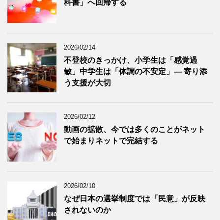
科書」へ回帰する
2026/02/14
不登校のきっかけ、小学生は「感覚過
敏」中学生は「体調の不安定」― 寄り添
う支援が大切
2026/02/12
動画の拡散、今では多くのことがネット
で始まりネットで完結する
2026/02/10
なぜ日本の選挙制度では「民意」が反映
されないのか