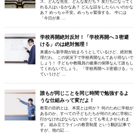
ス、どんな先生、どんな友だち？ 友だちになってく
れる人はいるかなあ？ どんな話をしたらいいのかな
あ？ めっちゃ不安。めっちゃ緊張する。 中には
「今日が来 …
学校再開絶対反対！「学校再開へ３密避
ける」のは絶対無理！
来週から新学期が始まろうとしているけど、絶対無
理だわ。 この状況下で学校再開なんてあり得ないで
しょう！ 子どもや教職員の健康の保障なんて誰もし
てくれないでしょう。 「学校再開へ３密避ける」っ
ていうけど …
誰もが同じことを同じ時間で勉強するよ
うな仕組みって変だよ！
教育の目的とは、本質とは何か？ 何のために学校が
あるのか、すべての子どもたちが何のために学校に
行かなければならないのか とても考えさせられま
す。 組み立てラインの教育制度 という翻訳記事で
すが、他の記 …