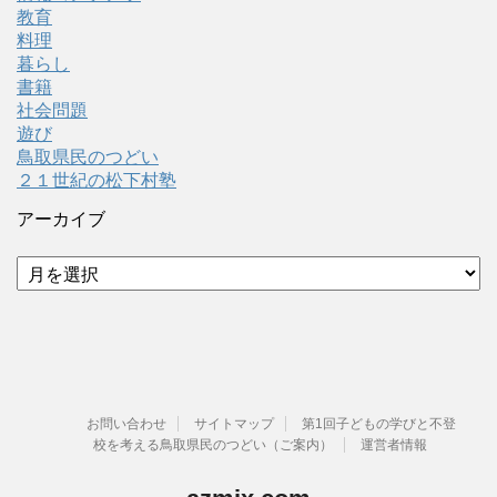
教育
料理
暮らし
書籍
社会問題
遊び
鳥取県民のつどい
２１世紀の松下村塾
アーカイブ
ア
ー
カ
イ
ブ
お問い合わせ
サイトマップ
第1回子どもの学びと不登
校を考える鳥取県民のつどい（ご案内）
運営者情報