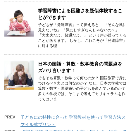
学習障害による困難さを疑似体験するこ
とができます
子どもが「発達障害」って伝えると、 「そんな風に
見えないね」 「気にしすぎなんじゃないの？」
「大丈夫だよ。普通だよ。」 という声が返ってくる
ことがあります。 しかし、これこそが「発達障害」
に対する理 …
日本の国語・算数・数学教育の問題点を
ズバリ言います！
そもそも算数・数学って何なのか？ 国語教育で身に
つけるべき力とは何なのか？ なぜ、日本の学校では
算数・数学・国語嫌いの子どもを産んでいるのか？
多くの学校では、そこまで考えてカリキュラムを作
ってはいま …
PREV
子どもにの特性に合った学習教材を使って学習方法ス
マイル式プリント