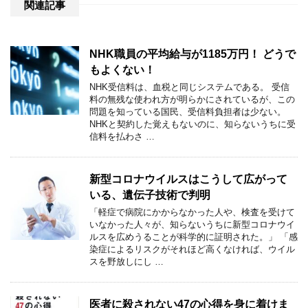
関連記事
NHK職員の平均給与が1185万円！ どうで
もよくない！
NHK受信料は、血税と同じシステムである。 受信
料の無残な使われ方が明らかにされているが、この
問題を知っている国民、受信料負担者は少ない。
NHKと契約した覚えもないのに、知らないうちに受
信料を払わさ …
新型コロナウイルスはこうして広がって
いる、遺伝子技術で判明
「軽症で病院にかからなかった人や、検査を受けて
いなかった人々が、知らないうちに新型コロナウイ
ルスを広めうることが科学的に証明された。」 「感
染症によるリスクがそれほど高くなければ、ウイル
スを野放しにし …
医者に殺されない47の心得を身に着けま