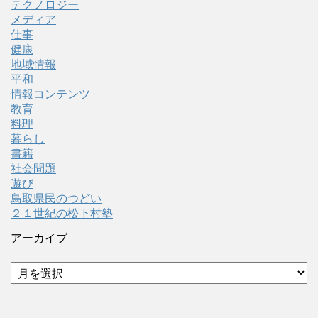
テクノロジー
メディア
仕事
健康
地域情報
平和
情報コンテンツ
教育
料理
暮らし
書籍
社会問題
遊び
鳥取県民のつどい
２１世紀の松下村塾
アーカイブ
ア
ー
カ
イ