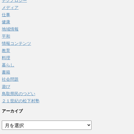
テクノロジー
メディア
仕事
健康
地域情報
平和
情報コンテンツ
教育
料理
暮らし
書籍
社会問題
遊び
鳥取県民のつどい
２１世紀の松下村塾
アーカイブ
ア
ー