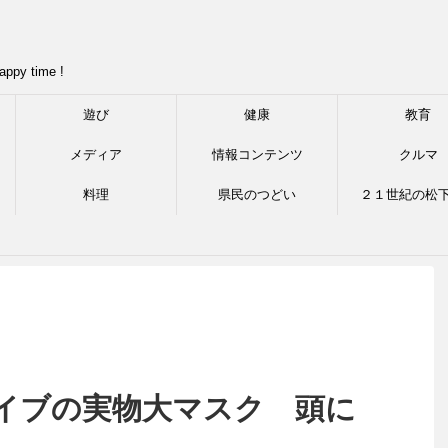
appy time !
遊び
健康
教育
メディア
情報コンテンツ
クルマ
料理
県民のつどい
２１世紀の松
イブの実物大マスク 頭に