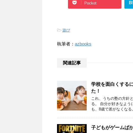
B
Pocket
-
遊び
執筆者：
azbooks
関連記事
学校を面白くする
た！
これ、うちの塾の方針と
る。 自分が好きなよう
も、8歳で差がなくなる。 
子どもがゲームば