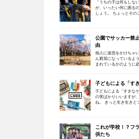
「うちの子は何もしな
が、いったい何に困るの
しょう。 ちょっとその
公園でサッカー禁
由
他人に迷惑をかけちゃい
ん窮屈になっているよう
まれているかのように必
子どもによる「す
子どもによる「すきなゲ
の害ばかりいいますが
ね。 きっと生き生きと
これが学校！？フ
供たち