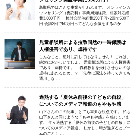
鳥取県ではこんな事業が行われます。 オンラインカ
ウンセリング（委託料）事業周知経費、相談対応経
費3,000千円 検討会開催経費250千円×2回で500千
円 会議2回で50万円ってどんな会議をするのか …
児童相談所による拉致同然の一時保護は
人権侵害であり、虐待です
こんなこと、絶対に許してはなりません！ これは、
絶対におかしいでしょ。 児童相談所による人権侵害
であり、虐待です。 「義務教育を受けさせないのは
虐待にあたるため」？ 「法律に憲法を持ってきても
通用しな …
過熱する「夏休み前後の子どもの自殺」
についてのメディア報道のもやもや感
山下さんのこの記事、とても重要な視点です。 私も
山下さんと同じような「もやもや感」を感じていま
す。 年々過熱する「夏休み前後の子どもの自殺」に
ついてのメディア報道。 しかし、時が過ぎるとブー
ムのごとく …