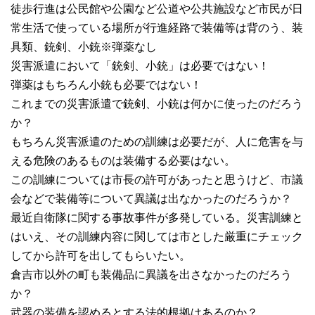
徒歩行進は公民館や公園など公道や公共施設など市民が日
常生活で使っている場所が行進経路で装備等は背のう、装
具類、銃剣、小銃※弾薬なし
災害派遣において「銃剣、小銃」は必要ではない！
弾薬はもちろん小銃も必要ではない！
これまでの災害派遣で銃剣、小銃は何かに使ったのだろう
か？
もちろん災害派遣のための訓練は必要だが、人に危害を与
える危険のあるものは装備する必要はない。
この訓練については市長の許可があったと思うけど、市議
会などで装備等について異議は出なかったのだろうか？
最近自衛隊に関する事故事件が多発している。災害訓練と
はいえ、その訓練内容に関しては市とした厳重にチェック
してから許可を出してもらいたい。
倉吉市以外の町も装備品に異議を出さなかったのだろう
か？
武器の装備を認めるとする法的根拠はあるのか？