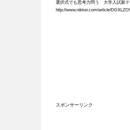
選択式でも思考力問う 大学入試新テ
http://www.nikkei.com/article/DGX
スポンサーリンク