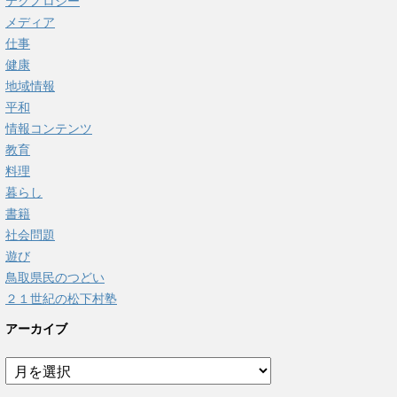
テクノロジー
メディア
仕事
健康
地域情報
平和
情報コンテンツ
教育
料理
暮らし
書籍
社会問題
遊び
鳥取県民のつどい
２１世紀の松下村塾
アーカイブ
ア
ー