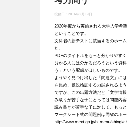
考力問う
投稿日：
2016年2月19日
2020年度から実施される大学入学
ということです。
文科省の新テストに該当するのホーム
た。
PDFのタイトルをもっと分かりやす
分かる人には分かるだろうという資料
う」という配慮がほしいものです。
ようやく見つけ出した「問題文」には
を集め、仮説検証する力試されるよう
ですが、この出題方法だと「文字情報
み取りが苦手な子にとっては問題内容
読み書きが苦手な子に対して、もっと
マークシート式の問題例は同省のホー
http://www.mext.go.jp/b_menu/shingi/