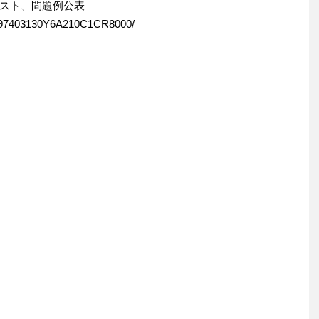
スト、問題例公表
LZO97403130Y6A210C1CR8000/