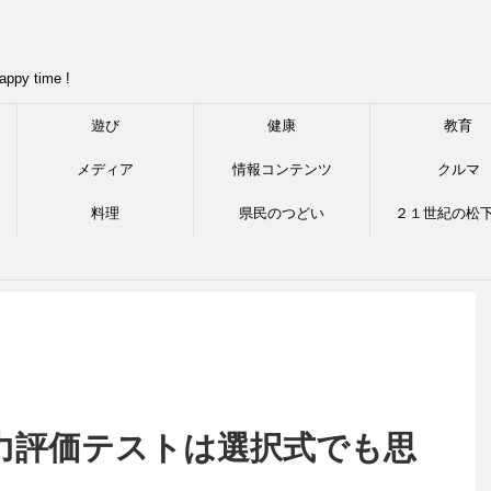
appy time !
遊び
健康
教育
メディア
情報コンテンツ
クルマ
料理
県民のつどい
２１世紀の松
力評価テストは選択式でも思