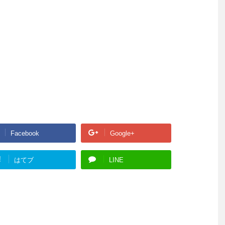
Facebook
Google+
!
はてブ
LINE