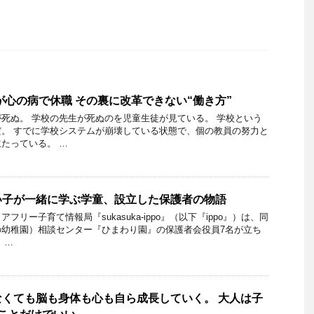
員が心の病で休職 その裏に改革できない“働き方”
死ぬ。 学校の先生が死ぬのを児童生徒が見ている。 学校という
。 すでに学校システムが崩壊している状態で、個の教員の努力と
たっている。 …
い子が一緒に学ぶ学童、設立した保護者の物語
リー子育て情報局『sukasuka-ippo』（以下『ippo』）は、同
の幼稚園）相談センター『ひまわり園』の保護者会役員7名が立ち
 …
くても脳も身体も心も自ら成長していく。 大人は子