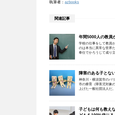
執筆者：
azbooks
関連記事
年間5000人の教
学校の仕事をして教員が
のは本当に異常な世界だ
奉仕でかろうじて成り立
障害のある子とな
神奈川・横須賀市のバリアフ
市の療育（障害児対象
上げた一般社団法人だ。
子どもは何も教えな