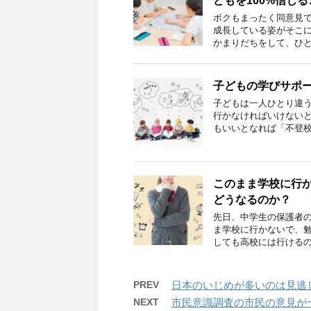
どもを100%信じ
ボクもまったく同意見で
成長している姿がそこに
かまりだちをして、ひと
子どもの学びサポ
子どもは一人ひとり違う
行かなければいけないと
もいいとなれば「不登校
このまま学校に行
どうなるのか？
先日、中学生の保護者の
ま学校に行かないで、勉
しても高校には行けるの
PREV
日本のいじめが多いのは見逃
NEXT
市民意識調査の市民の意見が