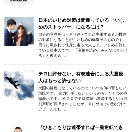
日本のいじめ対策は間違っている 「いじ
めのストッパー」になるには？
自分の意見をはっきり述べて自己主張する者が排除
の対象になることが、いじめの構造そのものです。
周りに流されて保身に走る大人こそ、いじめを許し
ている張本人です。 「空気を読め、みんなに合わせ
ろ」と教え込 …
テロは許せない、有志連合による大量殺
人はもっと許せない
大国の犠牲になっているのは、いつも何の罪もない
国民です。 武力行使しないというのも、ひとつの意
志表示です。 Ｇ２０でテロ撲滅へ連帯するという特
別声明が採択されましたが、単に外向けの形だけの
アピールでし …
「ひきこもりは連帯すれば一発逆転でき