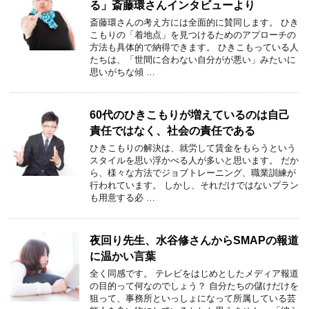
る」斎藤環さんインタビューより
斎藤環さんの考え方には全面的に賛同します。 ひき
こもりの「着地点」を見つけるためのアプローチの
方法も具体的で納得できます。 ひきこもっている人
たちは、「世間に合わない自分がが悪い」みたいに
思いがちな傾 …
60代のひきこもりが増えているのは自己
責任ではなく、社会の責任である
ひきこもりの解決は、就労して賃金をもらうという
スタイルを思い浮かべる人が多いと思います。 だか
ら、様々な方法でジョブトレーニング、職業訓練が
行われています。 しかし、それだけではないプラン
も用意する必 …
夜回り先生、水谷修さんからSMAPの報道
に温かい言葉
全く同感です。 テレビをはじめとしたメディア報道
の目的って何なのでしょう？ 自分たちの儲けだけを
狙って、事務所といっしょになって所属している芸