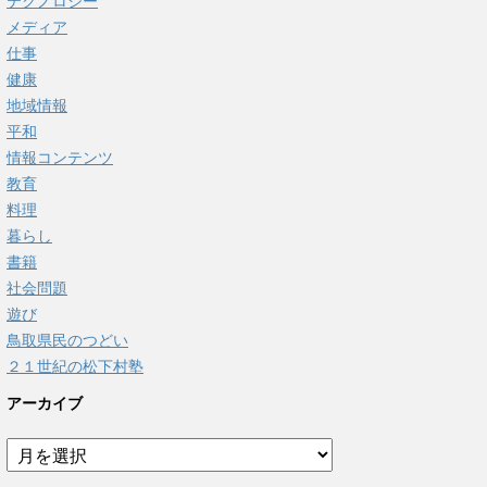
テクノロジー
メディア
仕事
健康
地域情報
平和
情報コンテンツ
教育
料理
暮らし
書籍
社会問題
遊び
鳥取県民のつどい
２１世紀の松下村塾
アーカイブ
ア
ー