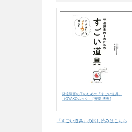
発達障害の子のための「すごい道具」
（OYAKOムック） [ 安部 博志 ]
「すごい道具」の試し読みはこちら