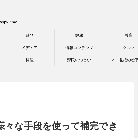
appy time !
遊び
健康
教育
メディア
情報コンテンツ
クルマ
料理
県民のつどい
２１世紀の松
様々な手段を使って補完でき