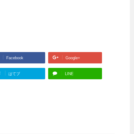
Facebook
Google+
!
はてブ
LINE