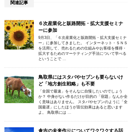
関連記事
６次産業化と販路開拓・拡大支援セミナ
ーに参加
9月3日、「６次産業化と販路開拓・拡大支援セミナ
ー」に参加してきました。 インターネット・ＳＮＳ
を活用して、売れるための仕組みやお客様を獲得・
拡大するためのマーケティング手法について学べる
ということで …
鳥取県にはスタバやセブンも要らないけ
ど「地方創生戦略」も不要
「全国で最速」をそんなに自慢したいのでしょう
か？ 中身がない作るだけが目的の「宿題」なんか全
く意味はありません。 スタバやセブンのように「全
国最遅」にしたほうが宣伝効果はあると思います
よ。 鳥取県には …
倉吉の未来作りについてワクワクする話