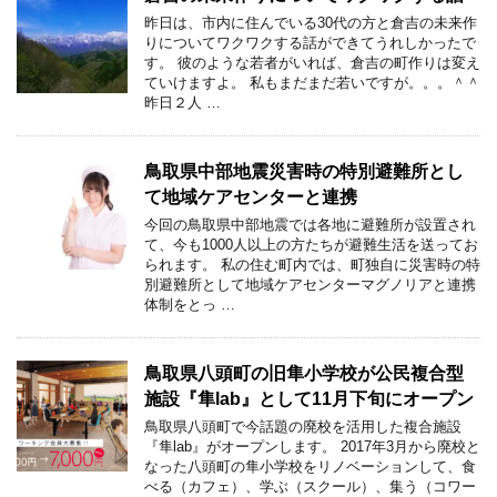
昨日は、市内に住んでいる30代の方と倉吉の未来作
りについてワクワクする話ができてうれしかったで
す。 彼のような若者がいれば、倉吉の町作りは変え
ていけますよ。 私もまだまだ若いですが。。。＾＾
昨日２人 …
鳥取県中部地震災害時の特別避難所とし
て地域ケアセンターと連携
今回の鳥取県中部地震では各地に避難所が設置され
て、今も1000人以上の方たちが避難生活を送ってお
られます。 私の住む町内では、町独自に災害時の特
別避難所として地域ケアセンターマグノリアと連携
体制をとっ …
鳥取県八頭町の旧隼小学校が公民複合型
施設『隼lab』として11月下旬にオープン
鳥取県八頭町で今話題の廃校を活用した複合施設
『隼lab』がオープンします。 2017年3月から廃校と
なった八頭町の隼小学校をリノベーションして、食
べる（カフェ）、学ぶ（スクール）、集う（コワー