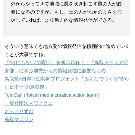
外からやってきて地域に風を吹き起こす風の人が必
要になるのですが、もし、土の人が地元のよさを把
握していれば、より魅力的な情報発信ができる。
そういう意味でも地方発の情報発信を積極的に進めていく
ことが大事ですね。
「“何にもない”の呪い」を断ち切れ！｜「鳥取メディア研
究部」に学ぶ地方からの情報発信に必要なもの
鳥取県×日本財団共同プロジェクト「みんなでつくる“暮ら
し日本一”の鳥取県」
TomCat（Tottori media creative action team）
一般社団法人ワノクニ
とっとりずむ
鳥取マガジン