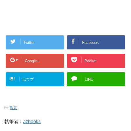
Twitter
Facebook
Google+
Pocket
B!
はてブ
LINE
-
教育
執筆者：
azbooks