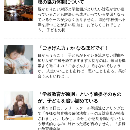
校の協力体制について
親がとりたい対応と学校側がとりたい対応が食い違
っていることも解決から遠ざかっている要因となっ
ているケースが少なくありません。 親が学校側へ不
満を持つことが多い理由は、おそらくこれでしょ
う。 子どもの状 …
「ごきげん力」か なるほどです！
目からうろこ！ 子どもがトイレを流さない理由を
知り反省 年齢を経てますます大切なのは、毎日を機
嫌よく過ごす力「ごきげん力」ではないでしょう
か。 人生いいこともあれば、悪いこともある。馬が
合う人もいれば …
「学校教育が原則」という前提そのもの
が、子どもを追い詰めている
２月１２日に、フリースクール等議連ヒアリングに
て「多様な教育機会確保法案」への反対意見が発表
されました。 しかし、５分しか意見を聞かないとい
う形式的なものに終わった感が否めません。 「多様
な教育機会確 …